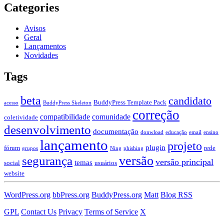
Categories
Avisos
Geral
Lançamentos
Novidades
Tags
beta
candidato
BuddyPress Template Pack
acesso
BuddyPress Skeleton
correção
compatibilidade
comunidade
coletividade
desenvolvimento
documentação
donwload
educação
email
ensino
lançamento
projeto
plugin
fórum
rede
grupos
Ning
phishing
segurança
versão
versão principal
temas
social
usuários
website
WordPress.org
bbPress.org
BuddyPress.org
Matt
Blog RSS
GPL
Contact Us
Privacy
Terms of Service
X