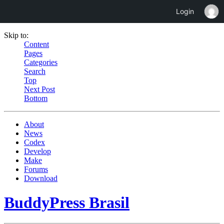
Login
Skip to:
Content
Pages
Categories
Search
Top
Next Post
Bottom
About
News
Codex
Develop
Make
Forums
Download
BuddyPress Brasil