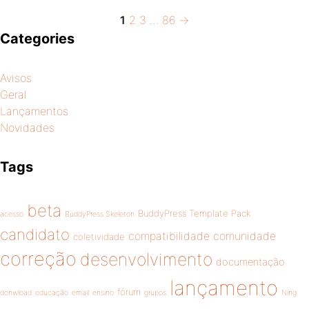
Page
Page
Page
Page
Next
Posts
1
2
3
…
86
→
page
Categories
pagination
Avisos
Geral
Lançamentos
Novidades
Tags
beta
BuddyPress Template Pack
acesso
BuddyPress Skeleton
candidato
compatibilidade
comunidade
coletividade
correção
desenvolvimento
documentação
lançamento
fórum
donwload
educação
email
ensino
grupos
Ning