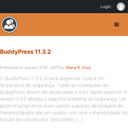
Login
BuddyPress 11.3.2
Published on outubro 17th, 2023 by
Diana K. Cury
O BuddyPress 11.3.2 já está disponível. Esse é um
lançamento de segurança. Todas as instalações do
BuddyPress devem ser atualizadas o mais rápido possível. A
versão 11.3.2 aborda o seguinte problema de segurança: Um
possível script entre sites usando suportes de bloqueio de
membros/grupos por um usuário com uma vulnerabilidade de
função de contribuidor. Descoberto […]