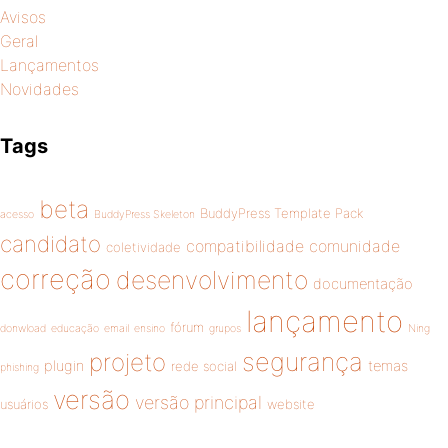
Avisos
Geral
Lançamentos
Novidades
Tags
beta
BuddyPress Template Pack
acesso
BuddyPress Skeleton
candidato
compatibilidade
comunidade
coletividade
correção
desenvolvimento
documentação
lançamento
fórum
donwload
educação
email
ensino
grupos
Ning
segurança
projeto
plugin
temas
rede social
phishing
versão
versão principal
usuários
website