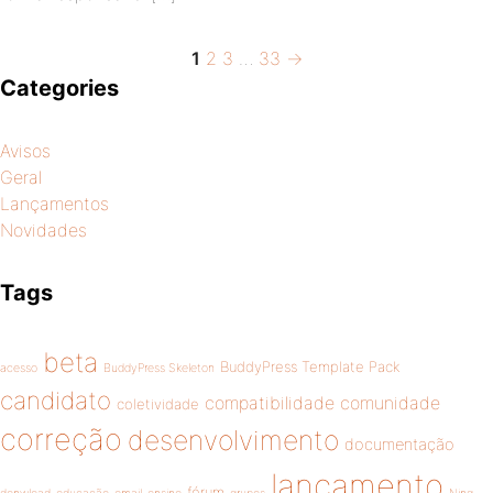
Page
Page
Page
Page
Next
Posts
1
2
3
…
33
→
page
Categories
pagination
Avisos
Geral
Lançamentos
Novidades
Tags
beta
BuddyPress Template Pack
acesso
BuddyPress Skeleton
candidato
compatibilidade
comunidade
coletividade
correção
desenvolvimento
documentação
lançamento
fórum