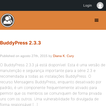
Login
BuddyPress 2.3.3
Published on agosto 27th, 2015 by
Diana K. Cury
O BuddyPress 2.3.3 já está disponível. Esta é uma versão de
manutenção e segurança importante para a série 2.3 e
recomendada a todas as instalações BuddyPress. O
recurso Mensagens BuddyPress, enquanto desativado por
padrão, é um componente frequentemente ativado para
permitir que os membros se comuniquem de forma privada
uns com os outros. Uma vulnerabilidade foi divulgada de
forma responsável […]