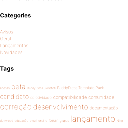
Categories
Avisos
Geral
Lançamentos
Novidades
Tags
beta
BuddyPress Template Pack
acesso
BuddyPress Skeleton
candidato
compatibilidade
comunidade
coletividade
correção
desenvolvimento
documentação
lançamento
fórum
donwload
educação
email
ensino
grupos
Ning