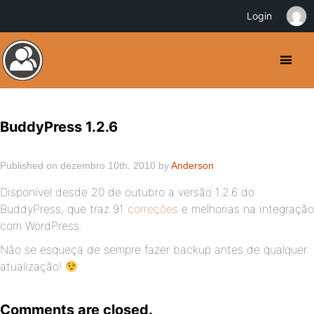
Login
BuddyPress 1.2.6
Published on dezembro 10th, 2010 by
Anderson
Disponível desde 20 de outubro a versão 1.2.6 do
BuddyPress, que traz 91
correções
e melhorias na integração
com WordPress.
Não se esqueça de sempre fazer backup antes de qualquer
atualização!
Comments are closed.