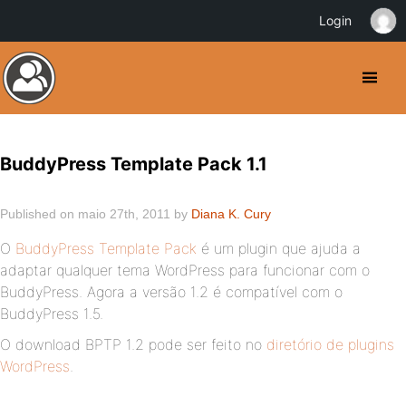
Login
BuddyPress Template Pack 1.1
Published on maio 27th, 2011 by
Diana K. Cury
O
BuddyPress Template Pack
é um plugin que ajuda a
adaptar qualquer tema WordPress para funcionar com o
BuddyPress. Agora a versão 1.2 é compatível com o
BuddyPress 1.5.
O download BPTP 1.2 pode ser feito no
diretório de plugins
WordPress
.