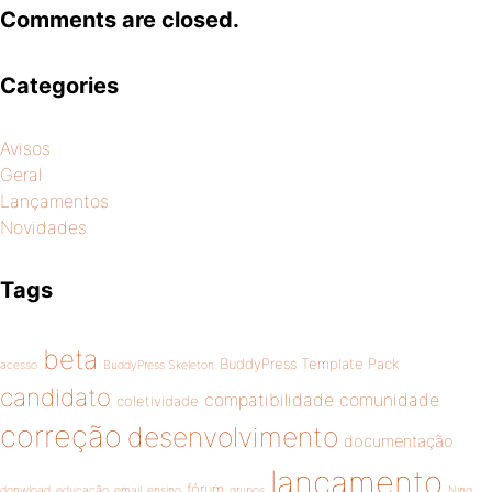
Comments are closed.
Categories
Avisos
Geral
Lançamentos
Novidades
Tags
beta
BuddyPress Template Pack
acesso
BuddyPress Skeleton
candidato
compatibilidade
comunidade
coletividade
correção
desenvolvimento
documentação
lançamento
fórum
donwload
educação
email
ensino
grupos
Ning