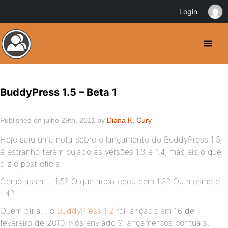
Login
BuddyPress 1.5 – Beta 1
Published on julho 29th, 2011 by
Diana K. Cury
Hoje saiu uma nota sobre o lançamento do BuddyPress 1.5,
é estranho terem pulado as versões 1.3 e 1.4, mas eis o que
diz o post oficial:
Como assim… 1,5? O que aconteceu com 1.3? Ou mesmo o
1.4?
Quem diria… o
BuddyPress 1.2
foi lançado em 16 de
fevereiro de 2010. Nós enviado 9 lançamentos pontuais,