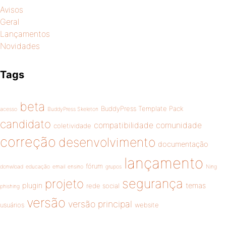
Avisos
Geral
Lançamentos
Novidades
Tags
beta
BuddyPress Template Pack
acesso
BuddyPress Skeleton
candidato
compatibilidade
comunidade
coletividade
correção
desenvolvimento
documentação
lançamento
fórum
donwload
educação
email
ensino
grupos
Ning
segurança
projeto
plugin
temas
rede social
phishing
versão
versão principal
usuários
website