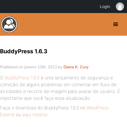
Login
BuddyPress 1.6.3
Published on janeiro 13th, 2013 by
Diana K. Cury
O
BuddyPress 1.6.3
é uma lançamento de segurança e
correção de alguns problemas em comentar em fluxo de
atividades e recorte de imagem para avatar de usuário. É
importante que você faça essa atualização.
Faça o download do BuddyPress 1.6.3 no
WordPress
Extend
ou
aqui mesmo
.