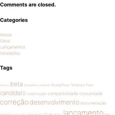
Comments are closed.
Categories
Avisos
Geral
Lançamentos
Novidades
Tags
beta
BuddyPress Template Pack
acesso
BuddyPress Skeleton
candidato
compatibilidade
comunidade
coletividade
correção
desenvolvimento
documentação
lançamento
fórum
donwload
educação
email
ensino
grupos
Ning