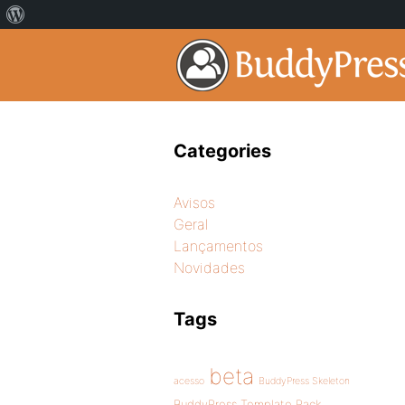
Categories
Avisos
Geral
Lançamentos
Novidades
Tags
beta
acesso
BuddyPress Skeleton
BuddyPress Template Pack