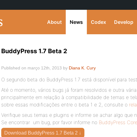
About
News
Codex
Develop
BuddyPress 1.7 Beta 2
Published on março 12th, 2013 by
Diana K. Cury
O segundo beta do BuddyPress 1.7 está disponível para test
Até o momento, vários bugs já foram resolvidos e outra vári
principalmente em relação à compatibilidade de temas e tel
sobre essas modificações entre o beta 1 e 2, consulte o
rel
Verifique seus temas e plugins e informe se achar algo que
Se encontrar um bug, por favor informe no
BuddyPress Core
Download BuddyPress 1.7 Beta 2 ↓