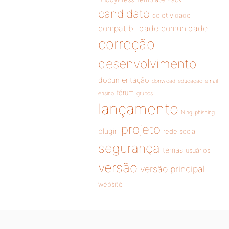
candidato
coletividade
compatibilidade
comunidade
correção
desenvolvimento
documentação
donwload
educação
email
fórum
ensino
grupos
lançamento
Ning
phishing
projeto
plugin
rede social
segurança
temas
usuários
versão
versão principal
website