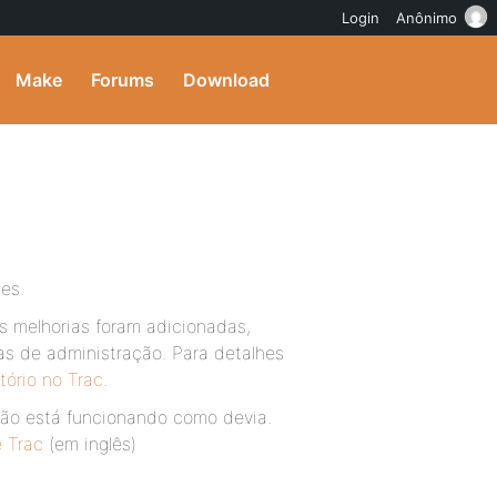
Login
Anônimo
Make
Forums
Download
es.
as melhorias foram adicionadas,
as de administração. Para detalhes
atório no Trac
.
 não está funcionando como devia.
 Trac
(em inglês)