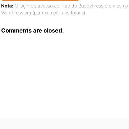
Nota:
O login de acesso ao Trac do BuddyPress é o mesmo l
WordPress.org (por exemplo, nos foruns).
Comments are closed.