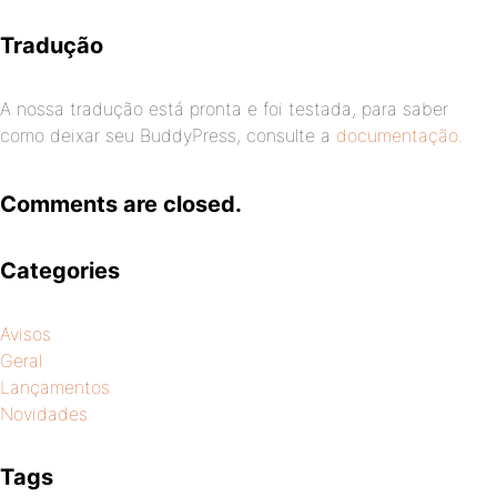
Tradução
A nossa tradução está pronta e foi testada, para saber
como deixar seu BuddyPress, consulte a
documentação
.
Comments are closed.
Categories
Avisos
Geral
Lançamentos
Novidades
Tags