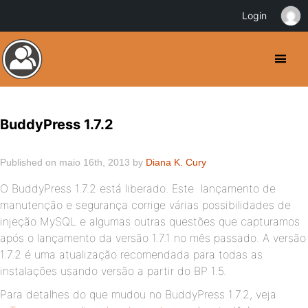
Login
BuddyPress 1.7.2
Published on maio 16th, 2013 by
Diana K. Cury
O BuddyPress 1.7.2 está liberado. Este lançamento de
manutenção e segurança corrige várias possibilidades de
injeção MySQL e algumas outras questões que capturamos
após o lançamento da versão 1.7.1 no mês passado. A versão
1.7.2 é uma atualização recomendada para todas as
instalações usando versão a partir do BP 1.5.
Para detalhes do que mudou no BuddyPress 1.7.2, veja