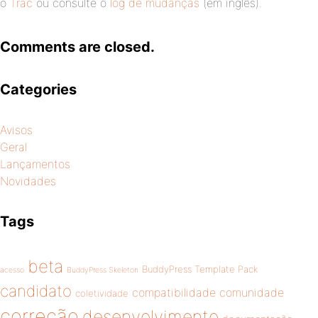
o
Trac
ou consulte o
log de mudanças
(em inglês).
Comments are closed.
Categories
Avisos
Geral
Lançamentos
Novidades
Tags
beta
BuddyPress Template Pack
acesso
BuddyPress Skeleton
candidato
compatibilidade
comunidade
coletividade
correção
desenvolvimento