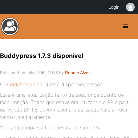
Login
Buddypress 1.7.3 disponível
Published on julho 10th, 2013 by
Renato Alves
O
BuddyPress 1.7.3
já está disponível, pessoal.
Essa é uma atualização tanto de segurança quanto de
manutenção. Todos que estiverem utilizando o BP a partir
da versão BP 1.5, devem fazer a atualização para a nova
versão imediatamente.
Veja as principais alterações da versão 1.7.3: