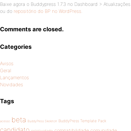
Baixe agora o Buddypress 1.7.3 no Dashboard > Atualizações
ou do
repositório do BP no WordPress
.
Comments are closed.
Categories
Avisos
Geral
Lançamentos
Novidades
Tags
beta
BuddyPress Template Pack
acesso
BuddyPress Skeleton
candidato
compatibilidade
comunidade
coletividade