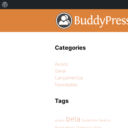
Categories
Avisos
Geral
Lançamentos
Novidades
Tags
beta
acesso
BuddyPress Skeleton
BuddyPress Template Pack