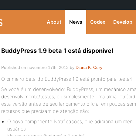
About
News
Codex
Develop
BuddyPress 1.9 beta 1 está disponível
Published on novembro 17th, 2013 by
Diana K. Cury
O primeiro beta do BuddyPress 1.9 está pronto para testar!
Se você é um desenvolvedor BuddyPress, um mecânico am
desenvolvimento/testes, ou simplesmente uma alma intrépid
esta versão antes de seu lançamento oficial em poucas sem
recursos que precisam de atenção são:
O novo componente Notificações, que adiciona um menu d
usuários