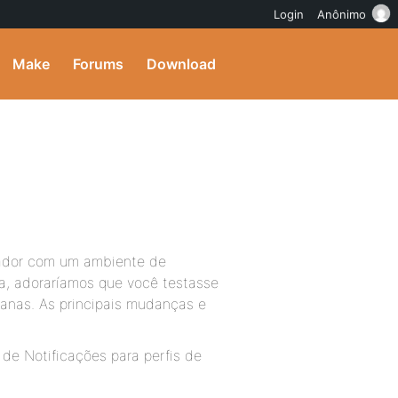
Login
Anônimo
Make
Forums
Download
ador com um ambiente de
a, adoraríamos que você testasse
anas. As principais mudanças e
e Notificações para perfis de