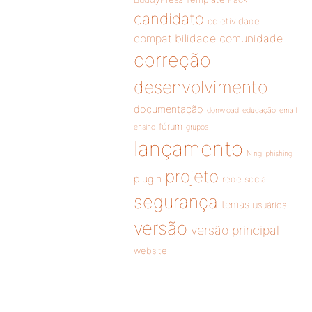
candidato
coletividade
compatibilidade
comunidade
correção
desenvolvimento
documentação
donwload
educação
email
fórum
ensino
grupos
lançamento
Ning
phishing
projeto
plugin
rede social
segurança
temas
usuários
versão
versão principal
website