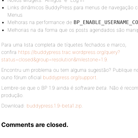
Novos widgets: “Amigos” e “Log in”
Links dinâmicos BuddyPress para menus de navegação cr
Menus
Melhoras na performance de
BP_ENABLE_USERNAME_C
Melhorias na da forma que os posts agendados são manip
Para uma lista completa de tíquetes fechados e marco,
confira
https://buddypress.trac.wordpress.org/query?
status=closed&group=resolution&milestone=1.9
.
Encontru um problema ou tem alguma sugestão? Publique 
ouno fórum oficial
buddypress.org/support
.
Lembre-se que o BP 1.9 ainda é
software beta
. Não é recom
produção.
Download:
buddypress.1.9-beta1.zip
.
Comments are closed.