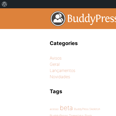
Categories
Avisos
Geral
Lançamentos
Novidades
Tags
beta
acesso
BuddyPress Skeleton
BuddyPress Template Pack