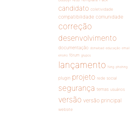
candidato
coletividade
compatibilidade
comunidade
correção
desenvolvimento
documentação
donwload
educação
email
fórum
ensino
grupos
lançamento
Ning
phishing
projeto
plugin
rede social
segurança
temas
usuários
versão
versão principal
website