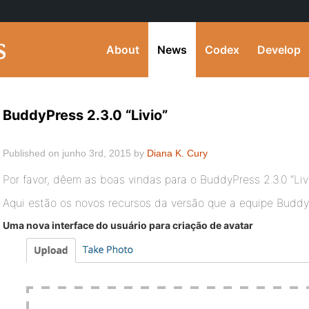
About
News
Codex
Develop
BuddyPress 2.3.0 “Livio”
Published on junho 3rd, 2015 by
Diana K. Cury
Por favor, dêem as boas vindas para o BuddyPress 2.3.0 “Livi
Aqui estão os novos recursos da versão que a equipe Budd
Uma nova interface do usuário para criação de avatar