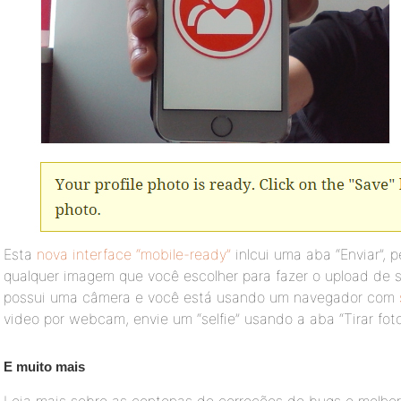
Esta
nova interface “mobile-ready”
inlcui uma aba “Enviar”, p
qualquer imagem que você escolher para fazer o upload de su
possui uma câmera e você está usando um navegador com
video por webcam, envie um “selfie” usando a aba “Tirar foto
E muito mais