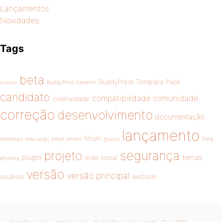
Lançamentos
Novidades
Tags
beta
BuddyPress Template Pack
acesso
BuddyPress Skeleton
candidato
compatibilidade
comunidade
coletividade
correção
desenvolvimento
documentação
lançamento
fórum
donwload
educação
email
ensino
grupos
Ning
segurança
projeto
plugin
temas
rede social
phishing
versão
versão principal
usuários
website