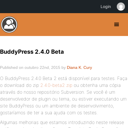
Login
BuddyPress 2.4.0 Beta
Published on outubro 22nd, 2015 by
Diana K. Cury
O BuddyPress 2.4.0 Beta 2 está disponível para testes. Faça
o download do zip
2.4.0-beta2 zip
ou obtenha uma cópia
através do nosso repositório Subversion. Se você é um
desenvolvedor de plugin ou tema, ou estiver executando um
site BuddyPress ou um ambiente de desenvolvimento,
gostaríamos de ter a sua ajuda com os testes.
Algumas melhorias que estamos introduzindo neste release