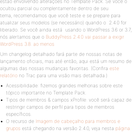
estão envolvendo alterações no Template Pack. Se você o
ocultou parcial ou complentamente dentro de seu
tema, recomendamos que você teste e se prepare para
atualizar seus modelos (se necessário) quando o 2.4.0 for
liberado. Se você ainda está usando o WordPress 3.6 or 3.7,
nós alertamos que o
BuddyPress 2.4.0 vai passar a exigir
WordPress 3.8
. ao menos
Um changelog detalhado fará parte de nossas notas de
lançamento oficiais, mas até então, aqui está um resumo de
algumas das nossas mudanças favoritas. (Confira
este
relatório
no Trac para uma visão mais detalhada.)
Acessibilidade: fizemos grandes melhorias sobre este
tópico importante no Template Pack.
Tipos de membros & campos xProfile: você será capaz de
restringir campos de perfil para tipos de membros
específicos.
O recurso de
Imagem de cabeçalho para membros e
grupos
está chegando na versão 2.4.0, veja nesta
página