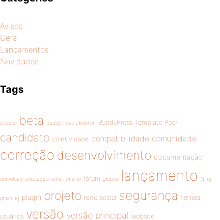
Avisos
Geral
Lançamentos
Novidades
Tags
beta
BuddyPress Template Pack
acesso
BuddyPress Skeleton
candidato
compatibilidade
comunidade
coletividade
correção
desenvolvimento
documentação
lançamento
fórum
donwload
educação
email
ensino
grupos
Ning
segurança
projeto
plugin
temas
rede social
phishing
versão
versão principal
usuários
website