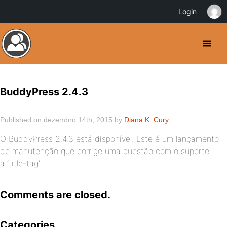
Login
BuddyPress 2.4.3
Published on dezembro 14th, 2015 by
Diana K. Cury
O BuddyPress 2.4.3 está disponível. Este é um lançamento
de manutenção que corrige uma questão com o suporte
a ‘title-tag’.
Comments are closed.
Categories