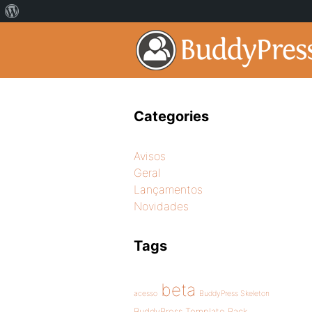
Categories
Avisos
Geral
Lançamentos
Novidades
Tags
beta
acesso
BuddyPress Skeleton
BuddyPress Template Pack