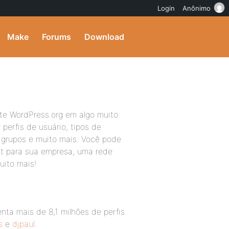
Login
Anônimo
Make
Forums
Download
te WordPress.org em algo muito
perfis de usuário, tipos de
e grupos e muito mais. Você pode
net para sua empresa, uma rede
uito mais!
menta mais de 8,1 milhões de perfis
s
e
djpaul
.