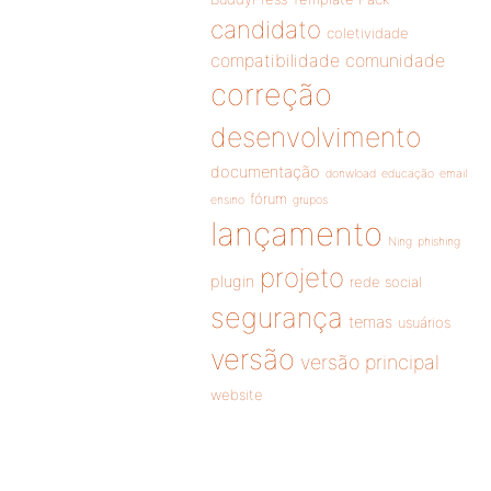
candidato
coletividade
compatibilidade
comunidade
correção
desenvolvimento
documentação
donwload
educação
email
fórum
ensino
grupos
lançamento
Ning
phishing
projeto
plugin
rede social
segurança
temas
usuários
versão
versão principal
website