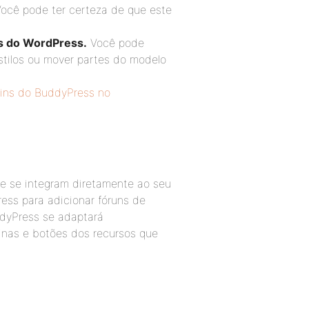
Você pode ter certeza de que este
s do WordPress.
Você pode
stilos ou mover partes do modelo
-ins do BuddyPress no
ue se integram diretamente ao seu
ress para adicionar fóruns de
ddyPress se adaptará
nas e botões dos recursos que