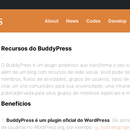
About
News
Codex
Develop
Recursos do BuddyPress
O BuddyPress é um plugin poderoso que transforma o seu si
além de um blog com recursos de rede social. Você pode ter 
membros, fluxos de atividades, grupos de usuários, tipos d
criar um site comunitário para sua universidade, uma intra
pública/privada para seus grupos de interesse especiais e m
Benefícios
BuddyPress é um plugin oficial do WordPress
. Ele ali
de usuários no WordPress.org, por exemplo.
jjj
,
boonebgorge