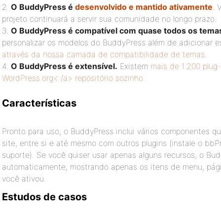
O BuddyPress é
desenvolvido e mantido ativamente
. 
projeto continuará a servir sua comunidade no longo prazo.
O BuddyPress é compatível com quase todos os tema
personalizar os modelos do BuddyPress além de adicionar e
através da nossa camada de compatibilidade de temas
.
O BuddyPress é extensível.
Existem
mais de 1.200 plug
WordPress.org< /a> repositório sozinho.
Características
Pronto para uso, o BuddyPress inclui vários componentes q
site, entre si e até mesmo com outros plugins (instale o bbP
suporte). Se você quiser usar apenas alguns recursos, o Bu
automaticamente, mostrando apenas os itens de menu, pági
você ativou.
Estudos de casos