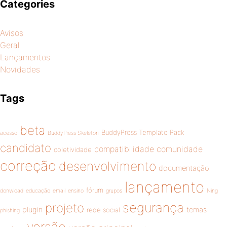
page
Categories
pagination
Avisos
Geral
Lançamentos
Novidades
Tags
beta
BuddyPress Template Pack
acesso
BuddyPress Skeleton
candidato
compatibilidade
comunidade
coletividade
correção
desenvolvimento
documentação
lançamento
fórum
donwload
educação
email
ensino
grupos
Ning
segurança
projeto
plugin
temas
rede social
phishing
versão