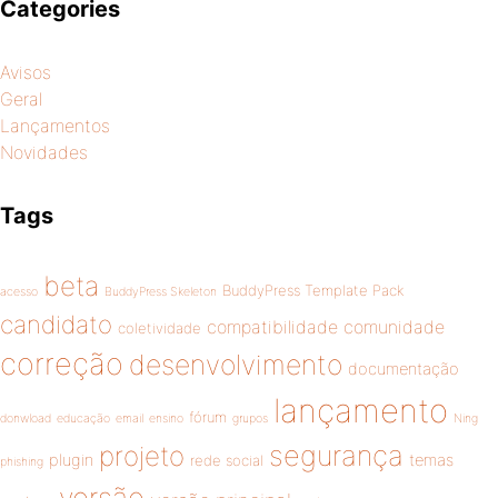
page
Categories
pagination
Avisos
Geral
Lançamentos
Novidades
Tags
beta
BuddyPress Template Pack
acesso
BuddyPress Skeleton
candidato
compatibilidade
comunidade
coletividade
correção
desenvolvimento
documentação
lançamento
fórum
donwload
educação
email
ensino
grupos
Ning
segurança
projeto
plugin
temas
rede social
phishing
versão