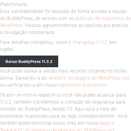
(Patchstack).
Esta vulnerabilidade foi relatada de forma privada à equipe
do BuddyPress, de acordo com as
políticas de segurança do
WordPress
. Nossos agradecimentos ao repórter por praticar
a divulgação coordenada.
Para detalhes completos, visite o
changelog 11.3.2
(em
inglês)
Baixar BuddyPress 11.3.2
Você pode baixar a versão mais recente clicando no botão
acima, baixando-a do
diretório de plugins do WordPress.org
ou verificando-a em nosso
repositório Subversion
.
Se por um motivo específico você não puder atualizar para
11.3.2, também transferimos a correção de segurança para
versões do BuddyPress desde 7.0. Aqui está a lista de
downloads disponíveis para as tags correspondentes. Você
também pode encontrar esses links em nossa
página
“Avançado” do diretório de plug-ins do WordPress.org
: