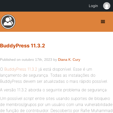
Login
BuddyPress 11.3.2
Published on outubro 17th, 2023 by
Diana K. Cury
O
BuddyPress 11.3.2
já está disponível. Esse é um
lançamento de segurança. Todas as instalações do
BuddyPress devem ser atualizadas o mais rápido possível.
A versão 11.3.2 aborda o seguinte problema de segurança:
Um possível
script
entre sites usando suportes de bloqueio
de membros/grupos por um usuário com uma vulnerabilidade
de função de contribuidor. Descoberto por Rafie Muhammad