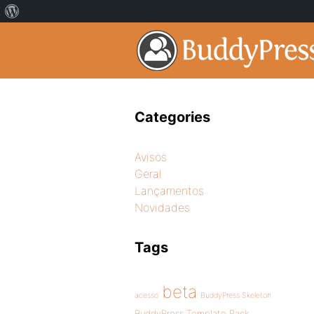
Categories
Avisos
Geral
Lançamentos
Novidades
Tags
beta
acesso
BuddyPress Skeleton
BuddyPress Template Pack