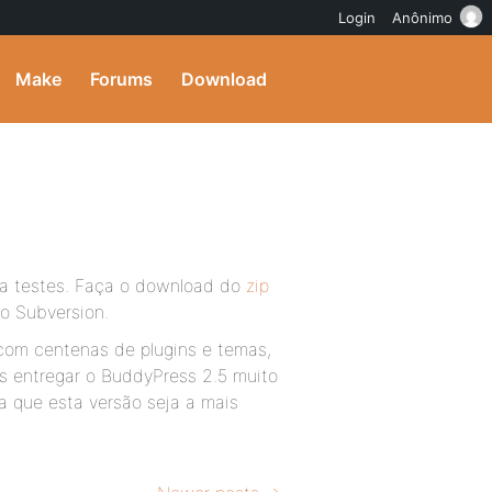
Login
Anônimo
Make
Forums
Download
ra testes. Faça o download do
zip
o Subversion.
com centenas de plugins e temas,
s entregar o BuddyPress 2.5 muito
 que esta versão seja a mais