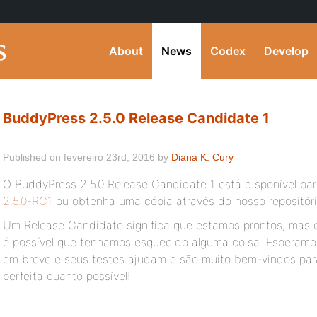
About
News
Codex
Develop
BuddyPress 2.5.0 Release Candidate 1
Published on fevereiro 23rd, 2016 by
Diana K. Cury
O BuddyPress 2.5.0 Release Candidate 1 está disponível pa
2.5.0-RC1
ou obtenha uma cópia através do nosso repositóri
Um Release Candidate significa que estamos prontos, mas 
é possível que tenhamos esquecido alguma coisa. Esperamo
em breve e seus testes ajudam e são muito bem-vindos para
perfeita quanto possível!