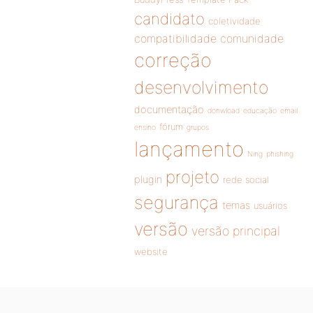
candidato
coletividade
compatibilidade
comunidade
correção
desenvolvimento
documentação
donwload
educação
email
fórum
ensino
grupos
lançamento
Ning
phishing
projeto
plugin
rede social
segurança
temas
usuários
versão
versão principal
website