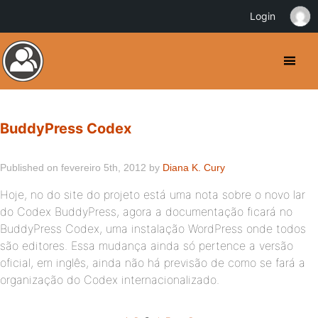
Login
BuddyPress Codex
Published on fevereiro 5th, 2012 by
Diana K. Cury
Hoje, no do site do projeto está uma nota sobre o novo lar
do Codex BuddyPress, agora a documentação ficará no
BuddyPress Codex, uma instalação WordPress onde todos
são editores. Essa mudança ainda só pertence a versão
oficial, em inglês, ainda não há previsão de como se fará a
organização do Codex internacionalizado.