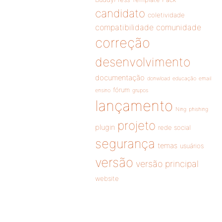
candidato
coletividade
compatibilidade
comunidade
correção
desenvolvimento
documentação
donwload
educação
email
fórum
ensino
grupos
lançamento
Ning
phishing
projeto
plugin
rede social
segurança
temas
usuários
versão
versão principal
website