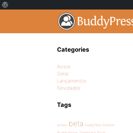
Categories
Avisos
Geral
Lançamentos
Novidades
Tags
beta
acesso
BuddyPress Skeleton
BuddyPress Template Pack