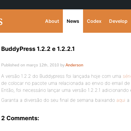
About
News
Codex
Develop
BuddyPress 1.2.2 e 1.2.2.1
Published on março 12th, 2010 by
Anderson
A versão 1.2.2 do Buddypress foi lançada hoje com uma
sér
de colocar no pacote uma relacionada ao envio do email de
Então, foi necessário lançar uma versão 1.2.2.1 adicionando 
Garanta a diversão do seu final de semana baixando
aqui
a 
2 Comments: