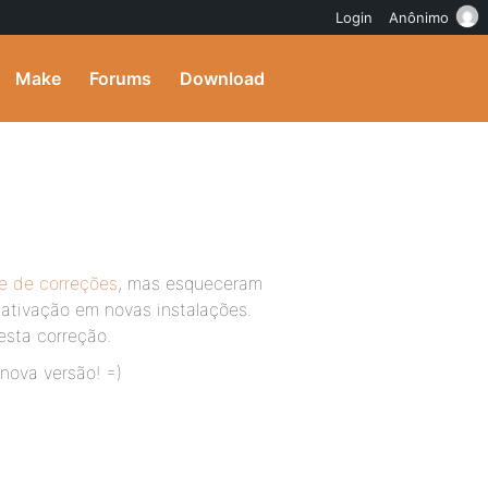
Login
Anônimo
Make
Forums
Download
ie de correções
, mas esqueceram
 ativação em novas instalações.
esta correção.
nova versão! =)