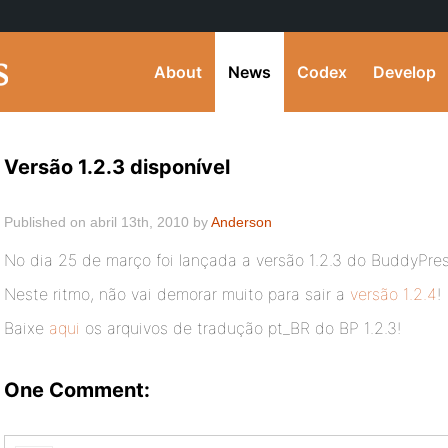
About
News
Codex
Develop
Versão 1.2.3 disponível
Published on abril 13th, 2010 by
Anderson
No dia 25 de março foi lançada a versão 1.2.3 do BuddyPre
Neste ritmo, não vai demorar muito para sair a
versão 1.2.4
!
Baixe
aqui
os arquivos de tradução pt_BR do BP 1.2.3!
One Comment: