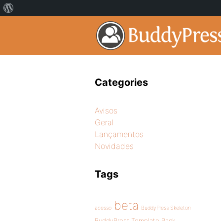
Categories
Avisos
Geral
Lançamentos
Novidades
Tags
beta
acesso
BuddyPress Skeleton
BuddyPress Template Pack