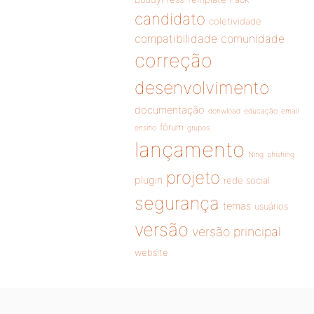
candidato
coletividade
compatibilidade
comunidade
correção
desenvolvimento
documentação
donwload
educação
email
fórum
ensino
grupos
lançamento
Ning
phishing
projeto
plugin
rede social
segurança
temas
usuários
versão
versão principal
website