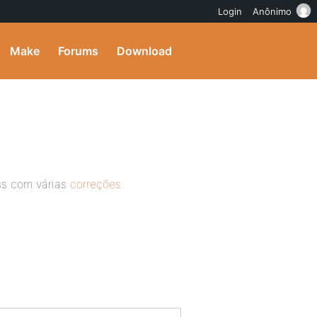
Login
Anônimo
Make
Forums
Download
ss com várias
correções
.